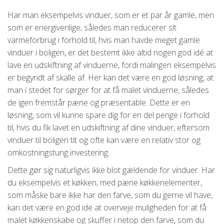
Har man eksempelvis vinduer, som er et par år gamle, men
som er energivenlige, således man reducerer sit
varmeforbrug i forhold til, hvis man havde meget gamle
vinduer i boligen, er det bestemt ikke altid nogen god idé at
lave en udskiftning af vinduerne, fordi malingen eksempelvis
er begyndt af skalle af. Her kan det være en god løsning, at
man i stedet for sørger for at få malet vinduerne, således
de igen fremstår pæne og præsentable. Dette er en
løsning, som vil kunne spare dig for en del penge i forhold
til, hvis du fik lavet en udskiftning af dine vinduer, eftersom
vinduer til boligen tit og ofte kan være en relativ stor og
omkostningstung investering.
Dette gør sig naturligvis ikke blot gældende for vinduer. Har
du eksempelvis et køkken, med pæne køkkenelementer,
som måske bare ikke har den farve, som du gerne vil have,
kan det være en god ide at overveje muligheden for at få
malet køkkenskabe og skuffer i netop den farve, som du