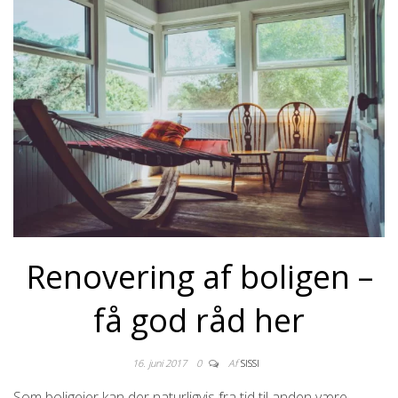
Renovering af boligen –
få god råd her
16. juni 2017
0
Af
SISSI
Som boligejer kan der naturligvis fra tid til anden være