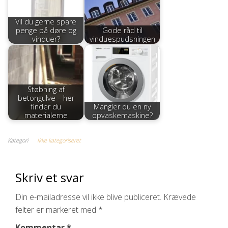
Vil du gerne spare
penge på døre og
Gode råd til
vinduer?
vinduespudsningen
Støbning af
betongulve – her
finder du
Mangler du en ny
materialerne
opvaskemaskine?
Kategori
Ikke kategoriseret
Skriv et svar
Din e-mailadresse vil ikke blive publiceret.
Krævede
felter er markeret med
*
Kommentar
*