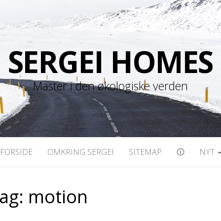
SERGEI HOMES
Master i den økologiske verden
FORSIDE
OMKRING SERGEI
SITEMAP
🛈
NYT
ag:
motion